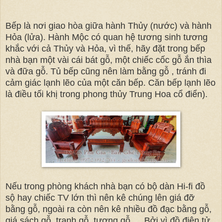
Bếp là nơi giao hòa giữa hành Thủy (nước) và hành
Hỏa (lửa). Hành Mộc có quan hệ tương sinh tương
khắc với cả Thủy và Hỏa, vì thế, hãy đặt trong bếp
nhà bạn một vài cái bát gỗ, một chiếc cốc gỗ ắn thìa
và đữa gỗ. Tủ bếp cũng nên làm bằng gỗ , tránh đi
cảm giác lạnh lẽo của một căn bếp. Căn bếp lạnh lẽo
là điều tối khị trong phong thủy Trung Hoa cổ điển).
Nếu trong phòng khách nhà bạn có bộ dàn Hi-fi đồ
sộ hay chiếc TV lớn thì nên kê chúng lên giá đỡ
bằng gỗ, ngoài ra còn nên kê nhiều đồ đạc bằng gỗ,
giá sách gỗ, tranh gỗ, tượng gỗ…. Bởi vì đồ điện tử,