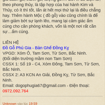
theo phong thủy, là tập hợp của hai hành Kim và
Thủy, có ít thì tốt, lấn át hết mọi thứ lại là điều chẳng
hay. Thêm hành Mộc ( đồ gỗ) vào cũng chính là để
làm giảm bớt sự lạnh lẽo, mang lại cảm giác ấm
cúng cho căn phòng khách, vốn là một nơi rất cần
sự…ấm cúng.
LIÊN HỆ
Đồ Gỗ Phú Gia - Bàn Ghế Đồng Kỵ
VPGD: Xóm Ô, Tam Sơn, Từ Sơn, Bắc Ninh.
(Đối diện trường mầm non Tam Sơn)
CSSX 1: Số 19 - C4, Xóm Đông, Tam Sơn, Từ Sơn,
Bắc Ninh.
CSSX 2: A3 KCN An Giải, Đồng Kỵ, Từ Sơn, Bắc
Ninh.
Email: dogophugia67@gmail.com - Điện thoại:
0972.092.764
Unknown
vào lúc
19:59