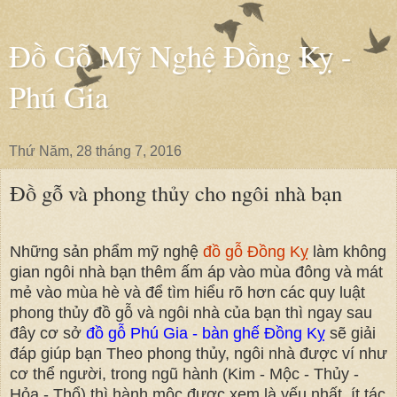
Đồ Gỗ Mỹ Nghệ Đồng Kỵ -
Phú Gia
Thứ Năm, 28 tháng 7, 2016
Đồ gỗ và phong thủy cho ngôi nhà bạn
Những sản phẩm mỹ nghệ
đồ gỗ Đồng Kỵ
làm không
gian ngôi nhà bạn thêm ấm áp vào mùa đông và mát
mẻ vào mùa hè và để tìm hiểu rõ hơn các quy luật
phong thủy đồ gỗ và ngôi nhà của bạn thì ngay sau
đây cơ sở
đồ gỗ Phú Gia - bàn ghế Đồng Kỵ
sẽ giải
đáp giúp bạn
Theo phong thủy, ngôi nhà được ví như
cơ thể người, trong ngũ hành (Kim - Mộc - Thủy -
Hỏa - Thổ) thì hành mộc được xem là yếu nhất, ít tác