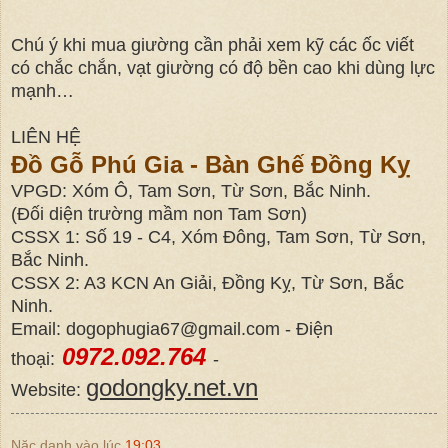
Chú ý khi mua giường cần phải xem kỹ các ốc viết
có chắc chắn, vạt giường có độ bền cao khi dùng lực
mạnh…
LIÊN HỆ
Đồ Gỗ Phú Gia - Bàn Ghế Đồng Kỵ
VPGD: Xóm Ô, Tam Sơn, Từ Sơn, Bắc Ninh.
(Đối diện trường mầm non Tam Sơn)
CSSX 1: Số 19 - C4, Xóm Đông, Tam Sơn, Từ Sơn,
Bắc Ninh.
CSSX 2: A3 KCN An Giải, Đồng Kỵ, Từ Sơn, Bắc
Ninh.
Email: dogophugia67@gmail.com - Điện
0972.092.764
thoại:
-
godongky.net.vn
Website:
Nặc danh
vào lúc
19:03