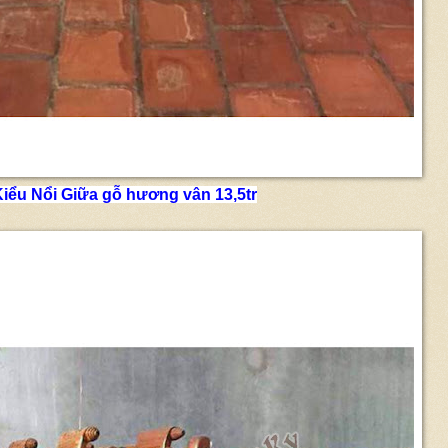
 Kiểu Nổi Giữa gỗ hương vân 13,5tr