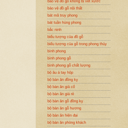
bảo vệ đồ gỗ không bị vết xước
bảo vệ đồ gỗ nội thất
bát mã truy phong
bát tuần hùng phong
bắc ninh
biểu tượng của đồ gỗ
biểu tượng của gỗ trong phong thủy
bình phong
bình phong gỗ
bình phong gỗ chất lượng
bộ âu á tay hộp
bộ bàn ăn đồng kỵ
bộ bàn ăn giả cổ
bộ bàn ăn giá rẻ
bộ bàn ăn gỗ đồng kỵ
bộ bàn ăn gỗ hương
bộ bàn ăn hiện đại
bộ bàn ăn phòng khách