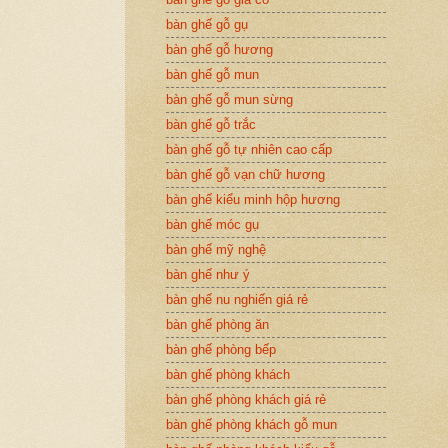
bàn ghế gỗ gụ
bàn ghế gỗ hương
bàn ghế gỗ mun
bàn ghế gỗ mun sừng
bàn ghế gỗ trắc
bàn ghế gỗ tự nhiên cao cấp
bàn ghế gỗ vạn chữ hương
bàn ghế kiểu minh hộp hương
bàn ghế móc gụ
bàn ghế mỹ nghệ
bàn ghế như ý
bàn ghế nu nghiến giá rẻ
bàn ghế phòng ăn
bàn ghế phòng bếp
bàn ghế phòng khách
bàn ghế phòng khách giá rẻ
bàn ghế phòng khách gỗ mun