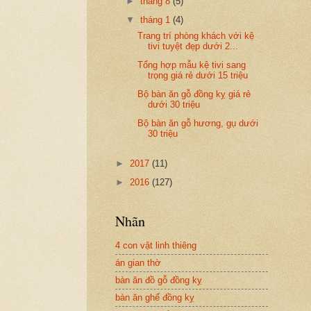
►
tháng 8
(5)
▼
tháng 1
(4)
Trang trí phòng khách với kệ
tivi tuyệt đẹp dưới 2...
Tổng hợp mẫu kệ tivi sang
trọng giá rẻ dưới 15 triệu
Bộ bàn ăn gỗ đồng kỵ giá rẻ
dưới 30 triệu
Bộ bàn ăn gỗ hương, gụ dưới
30 triệu
►
2017
(11)
►
2016
(127)
Nhãn
4 con vật linh thiêng
án gian thờ
bàn ăn đồ gỗ đồng kỵ
bàn ăn ghế đồng kỵ