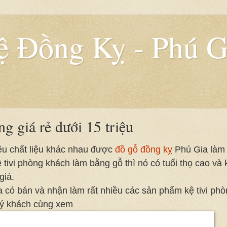
 Đồng Kỵ - Phú G
g giá rẻ dưới 15 triệu
iều chất liệu khác nhau được
đồ gỗ đồng kỵ
Phú Gia làm 
 tivi phòng khách làm bằng gỗ thì nó có tuổi thọ cao và
giá.
 có bán và nhận làm rất nhiều các sản phẩm kệ tivi phò
uý khách cùng xem