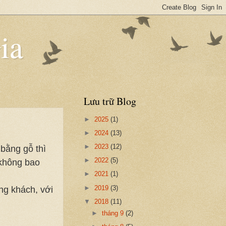
ia
Lưu trữ Blog
►
2025
(1)
►
2024
(13)
►
2023
(12)
bằng gỗ thì
►
2022
(5)
 không bao
►
2021
(1)
►
2019
(3)
ng khách, với
▼
2018
(11)
►
tháng 9
(2)