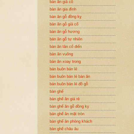
bàn ăn giả cổ
bàn ăn gia đình
bàn ăn gỗ đồng kỵ
bàn ăn gỗ giả cổ
bàn ăn gỗ hương
bàn ăn gỗ tự nhiên
bàn ăn tân cổ điển
bàn ăn vuông
bàn ăn xoay trong
bán buôn bán lẻ
bán buôn bán lẻ bàn ăn
bán buôn bán lẻ đồ gỗ
bàn ghế
bàn ghế ăn giá rẻ
bàn ghế ăn gỗ đồng kỵ
bàn ghế ăn mặt tròn
bàn ghế ăn phòng khách
bàn ghế châu âu