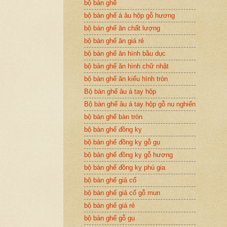
bộ bàn ghế
bộ bàn ghế á âu hộp gỗ hương
bộ bàn ghế ăn chất lượng
bộ bàn ghế ăn giá rẻ
bộ bàn ghế ăn hình bầu dục
bộ bàn ghế ăn hình chữ nhật
bộ bàn ghế ăn kiểu hình tròn
Bộ bàn ghế âu á tay hộp
Bộ bàn ghế âu á tay hộp gỗ nu nghiến
bộ bàn ghế bàn tròn
bộ bàn ghế đồng kỵ
bộ bàn ghế đồng kỵ gỗ gụ
bộ bàn ghế đồng kỵ gỗ hương
bộ bàn ghế đồng kỵ phú gia
bộ bàn ghế giả cổ
bộ bàn ghế giả cổ gỗ mun
bộ bàn ghế giá rẻ
bộ bàn ghế gỗ gụ